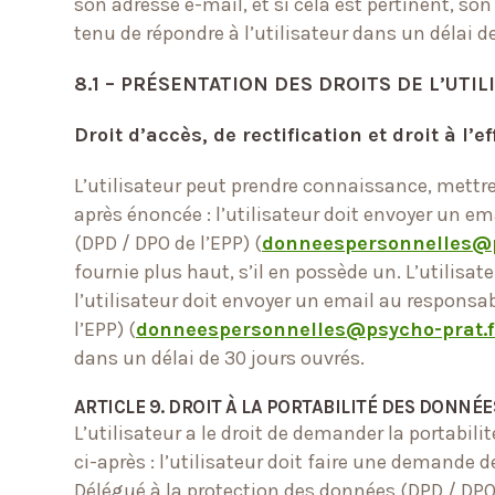
son adresse e-mail, et si cela est pertinent, 
tenu de répondre à l’utilisateur dans un délai
8.1 – PRÉSENTATION DES DROITS DE L’UT
Droit d’accès, de rectification et droit à l’
L’utilisateur peut prendre connaissance, mettr
après énoncée : l’utilisateur doit envoyer un 
(DPD / DPO de l’EPP) (
donneespersonnelles@p
fournie plus haut, s’il en possède un. L’utilisa
l’utilisateur doit envoyer un email au respons
l’EPP) (
donneespersonnelles@psycho-prat.f
dans un délai de 30 jours ouvrés.
ARTICLE 9.
DROIT À LA PORTABILITÉ DES DONNÉE
L’utilisateur a le droit de demander la portabil
ci-après : l’utilisateur doit faire une demande
Délégué à la protection des données (DPD / DPO