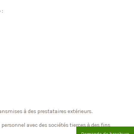
 :
ransmises à des prestataires extérieurs.
ersonnel avec des sociétés tierces à des fins
Demande de brochure