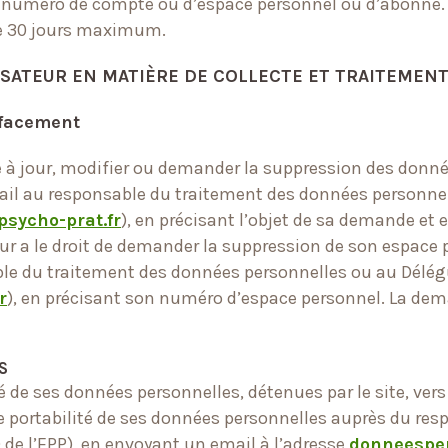
son numéro de compte ou d’espace personnel ou d’abonné
 de 30 jours maximum.
ILISATEUR EN MATIÈRE DE COLLECTE ET TRAITEME
effacement
e à jour, modifier ou demander la suppression des donnée
email au responsable du traitement des données personne
sycho-prat.fr
), en précisant l’objet de sa demande et 
teur a le droit de demander la suppression de son espace
able du traitement des données personnelles ou au Délég
r
), en précisant son numéro d’espace personnel. La dem
S
ité de ses données personnelles, détenues par le site, ver
 de portabilité de ses données personnelles auprès du r
 de l’EPP), en envoyant un email à l’adresse
donneesper