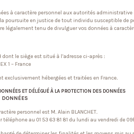
s à caractère personnel aux autorités administrative ou
u la poursuite en justice de tout individu susceptible de p
être légalement tenu de divulguer vos données à caractè
dont le siège est situé à l’adresse ci-après :
EX 1 – France
ont exclusivement hébergées et traitées en France.
 DONNÉES ET DÉLÉGUÉ À LA PROTECTION DES DONNÉES
ES DONNÉES
ractère personnel est M. Alain BLANCHET.
ar téléphone au 01 53 63 81 81 du lundi au vendredi de 0
hargé de déterminer les finalités et les moyens mis au 