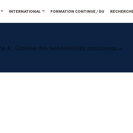
INTERNATIONAL
FORMATION CONTINUE / DU
RECHERCH
: Clinique des vulnérabilités psychiques et troubles contemporains