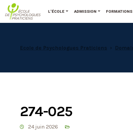
au
contenu
L’ÉCOLE
ADMISSION
FORMATIONS
Ecole de Psychologues Praticiens
Domaine 4 
274-025
24 juin 2026